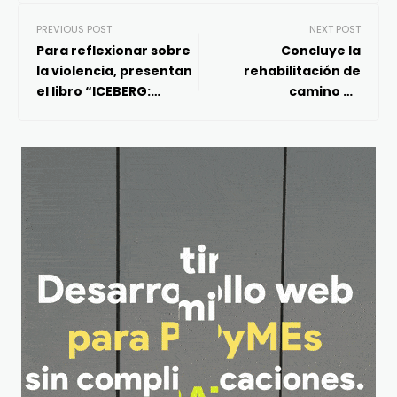
PREVIOUS POST
NEXT POST
Para reflexionar sobre
Concluye la
la violencia, presentan
rehabilitación de
el libro “ICEBERG:
camino de
Ejercicio de narración
Guanajuatito a
colectiva sobre las
Cadereyta de Montes
violencias”