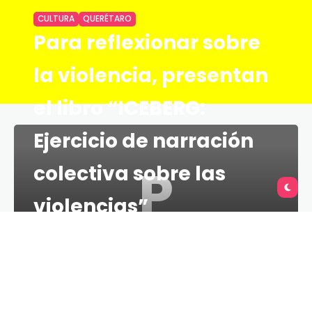
CULTURA
QUERÉTARO
Para reflexionar sobre
la violencia, presentan
el libro “ICEBERG:
Ejercicio de narración
P
colectiva sobre las
violencias”
TU QUERÉTARO
2 MINS
20 DE JUNIO DE 2021
Con el objetivo de generar una reflexión respecto a
la violencia interiorizada cultural y socialmente, la