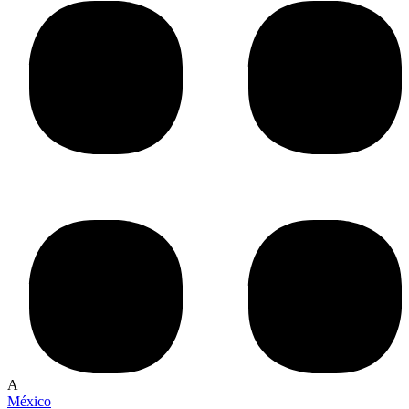
A
México