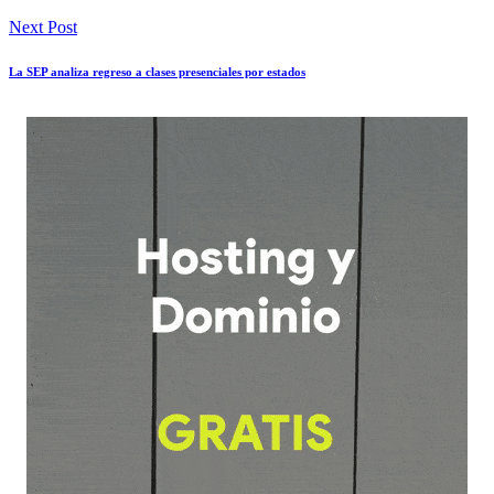
Next Post
La SEP analiza regreso a clases presenciales por estados