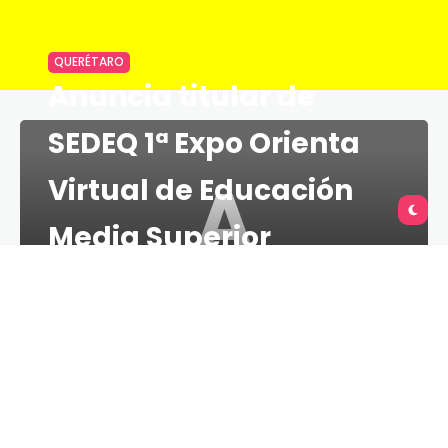
QUERÉTARO
Anuncia titular de
SEDEQ 1ª Expo Orienta
A
Virtual de Educación
Media Superior
TU QUERÉTARO
LESS 1 MIN
3 DE MARZO DE 2021
El secretario de Educación de Querétaro, José
Carlos Arredondo Velázquez, anunció la primera
Expo Orienta Virtual DGETI 2021, que se llevará a
cabo del 8 al 11 de marzo.