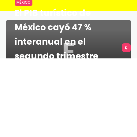
MÉXICO
El PIB turístico de
México cayó 47 %
E
interanual en el
segundo trimestre
TU QUERÉTARO
1 MINS
12 DE NOVIEMBRE DE 2020
El producto interno bruto (PIB) turístico de México
cayó un 47% en el segundo trimestre de 2020 en
comparación con el mismo periodo del año previo,
informó este jueves el Instituto Nacional de
Estadística y Geografía (Inegi).