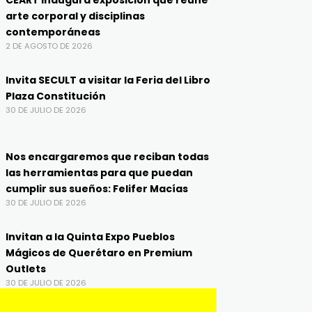
CEART inaugura exposición que reúne
arte corporal y disciplinas
contemporáneas
2 DE AGOSTO DE 2026
Invita SECULT a visitar la Feria del Libro
Plaza Constitución
30 DE JULIO DE 2026
Nos encargaremos que reciban todas
las herramientas para que puedan
cumplir sus sueños: Felifer Macías
30 DE JULIO DE 2026
Invitan a la Quinta Expo Pueblos
Mágicos de Querétaro en Premium
Outlets
30 DE JULIO DE 2026