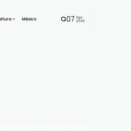
07
Ago
ltura
México
2026