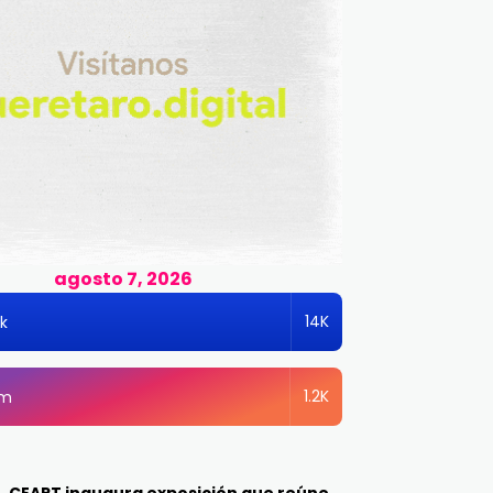
agosto 7, 2026
14K
k
1.2K
am