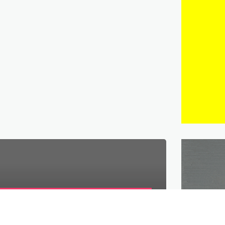
Q
tro de siete