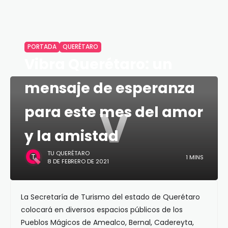
PORTADA
QUERÉTARO
Vibra Querétaro: un
mensaje de esperanza
V
para este mes del amor
y la amistad
TU QUERÉTARO
1 MINS
8 DE FEBRERO DE 2021
La Secretaría de Turismo del estado de Querétaro
colocará en diversos espacios públicos de los
Pueblos Mágicos de Amealco, Bernal, Cadereyta,