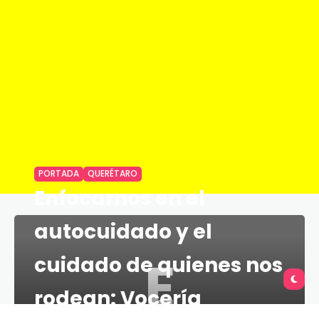
PORTADA
QUERÉTARO
Enfocarnos en el
autocuidado y el
E
cuidado de quienes nos
rodean: Vocería