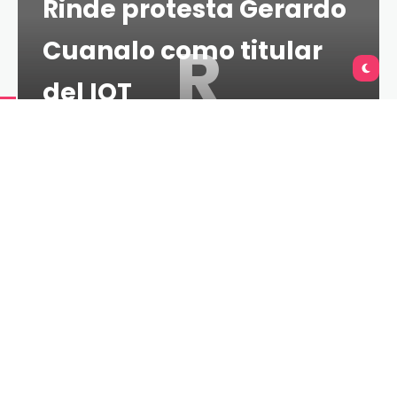
Rinde protesta Gerardo
R
Cuanalo como titular
del IQT
TU QUERÉTARO
LESS 1 MIN
2 DE MAYO DE 2022
El sistema de transporte debe estar a la altura de
una zona metropolitana de clase mundial, afirmó el
jefe de Gabinete del Poder Ejecutivo del Estado de
Querétaro, Rogelio Vega Vázquez Mellado, al tomar
protesta a Gerardo Gabriel Cuanalo Santos como
nuevo director general del Instituto Queretano del
Transporte.
“La encomienda es dar resultados inmediatos en la