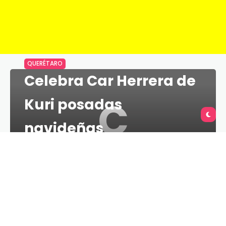
QUERÉTARO
Celebra Car Herrera de
C
Kuri posadas
navideñas
TU QUERÉTARO
1 MINS
14 DE DICIEMBRE DE 2021
“Es importante recordar que estas
festividades son tiempos de unión y de
sentirnos en familia”: Car Herrera.