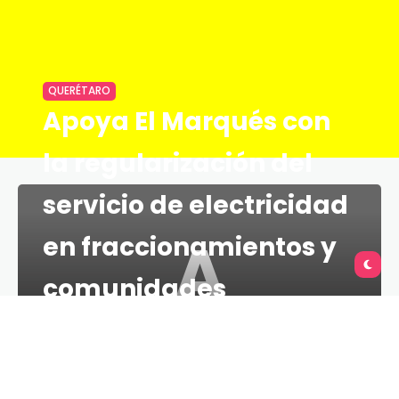
QUERÉTARO
Apoya El Marqués con
la regularización del
servicio de electricidad
A
en fraccionamientos y
comunidades
TU QUERÉTARO
1 MINS
13 DE MARZO DE 2021
• Se realizaron en 300 contratos nuevos en los