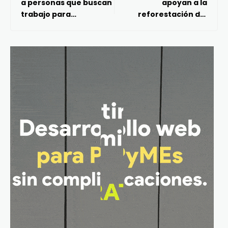
a personas que buscan
apoyan a la
trabajo para
reforestación del
incorporarlas al
parque natural La
mercado laboral o
Beata en el municipio
emprendan
de Amealco