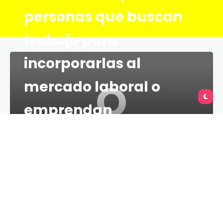
personas que buscan
trabajo para
incorporarlas al
Q
mercado laboral o
emprendan
TU QUERÉTARO
1 MINS
17 DE AGOSTO DE 2021
La Secretaría del Trabajo, a través del Servicio
Nacional de Empleo y el Instituto de Capacitación
para el Trabajo del Estado de Querétaro (ICATEQ),
lanza el programa: “Desarrolla competencias
laborales”, con la finalidad de fortalecer el talento