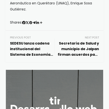
Aeronáutica en Querétaro (UNAQ), Enrique Sosa
Gutiérrez.
Shares:
PREVIOUS POST
NEXT POST
SEDESU lanza cadena
Secretaría de Salud y
institucional del
municipio de Jalpan
Sistema de Economía
firman acuerdos para
Circular
la protección contra
riesgos sanitarios