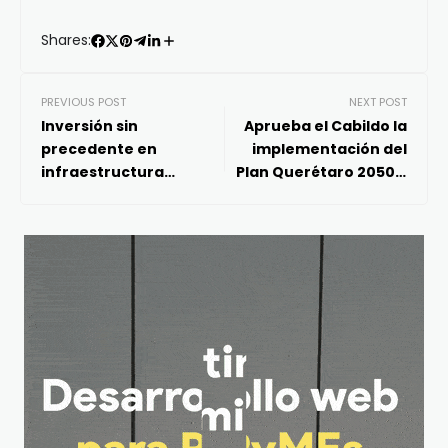
Shares:
PREVIOUS POST
NEXT POST
Inversión sin
Aprueba el Cabildo la
precedente en
implementación del
infraestructura
Plan Querétaro 2050 y
deportiva de los 18
la creación de la
municipios de
Universidad de las
Querétaro
Mujeres