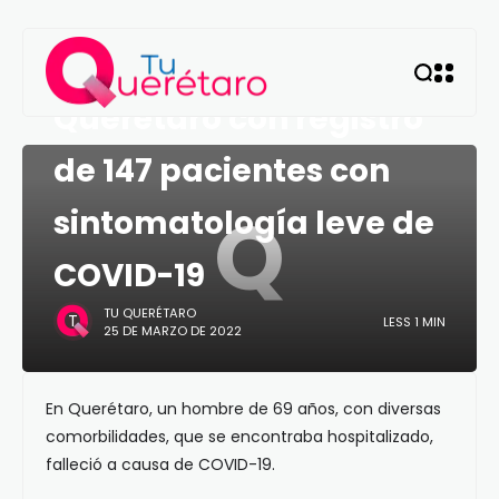
QUERÉTARO
Querétaro con registro
de 147 pacientes con
Q
sintomatología leve de
COVID-19
TU QUERÉTARO
LESS 1 MIN
25 DE MARZO DE 2022
En Querétaro, un hombre de 69 años, con diversas
comorbilidades, que se encontraba hospitalizado,
falleció a causa de COVID-19.