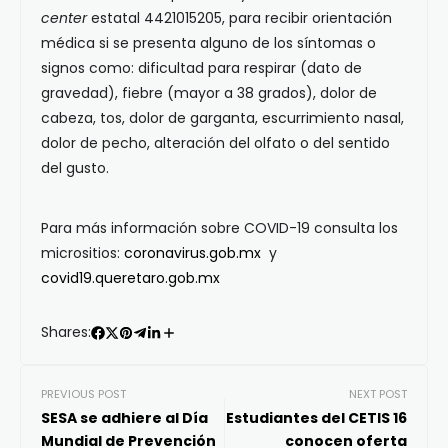
center
estatal 4421015205, para recibir orientación
médica si se presenta alguno de los síntomas o
signos como: dificultad para respirar (dato de
gravedad), fiebre (mayor a 38 grados), dolor de
cabeza, tos, dolor de garganta, escurrimiento nasal,
dolor de pecho, alteración del olfato o del sentido
del gusto.
Para más información sobre COVID-19 consulta los
micrositios:
coronavirus.gob.mx
y
covid19.queretaro.gob.mx
Shares:
PREVIOUS POST
NEXT POST
SESA se adhiere al Día
Estudiantes del CETIS 16
Mundial de Prevención
conocen oferta