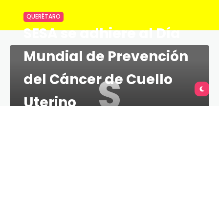
QUERÉTARO
SESA se adhiere al Día
Mundial de Prevención
S
del Cáncer de Cuello
Uterino
TU QUERÉTARO
2 MINS
25 DE MARZO DE 2022
La Secretaría de Salud del estado de Querétaro
(SESA) se adhiere al Día Mundial de Prevención del
Cáncer de Cuello Uterino, que se conmemora el 26
de marzo de cada año, con el objetivo de crear
conciencia entre las mujeres del mundo sobre la