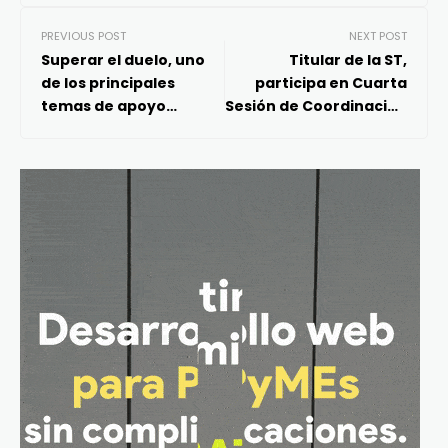
PREVIOUS POST
NEXT POST
Superar el duelo, uno
Titular de la ST,
de los principales
participa en Cuarta
temas de apoyo
Sesión de Coordinación
psicológico en
Interinstitucional entre
plataformas estatales:
autoridades federales
Vocería
y locales de la 2ª etapa
de implementación de
la reforma laboral