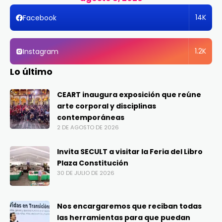
14K
Facebook
1.2K
Instagram
Lo último
CEART inaugura exposición que reúne
arte corporal y disciplinas
contemporáneas
2 DE AGOSTO DE 2026
Invita SECULT a visitar la Feria del Libro
Plaza Constitución
30 DE JULIO DE 2026
Nos encargaremos que reciban todas
las herramientas para que puedan