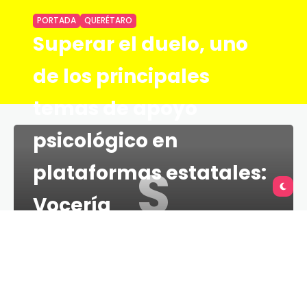
PORTADA
QUERÉTARO
Superar el duelo, uno
de los principales
temas de apoyo
psicológico en
S
plataformas estatales:
Vocería
TU QUERÉTARO
2 MINS
17 DE JUNIO DE 2021
La Vocería Organizacional de Querétaro informó
que de marzo de 2020 a junio de 2021 las