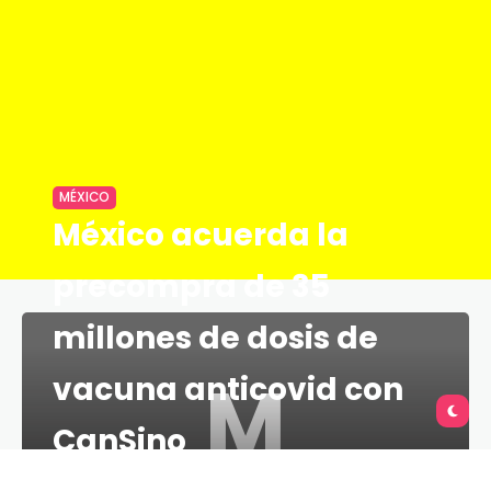
MÉXICO
México acuerda la
precompra de 35
millones de dosis de
M
vacuna anticovid con
CanSino
TU QUERÉTARO
LESS 1 MIN