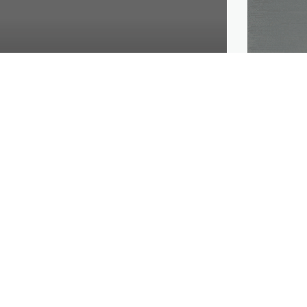
R
n de 360 licencias
tabilidad
LESS 1 MIN
erétaro (UPQ) recibió 360 licencias de
esas CONTPAQi y CTDR Sistemas y Soluciones
alumnos de las licenciaturas de Negocios
 y Gestión Empresarial.