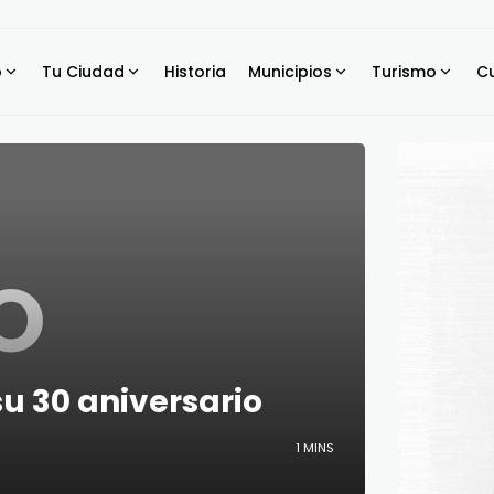
o
Tu Ciudad
Historia
Municipios
Turismo
Cu
O
 30 aniversario
1 MINS