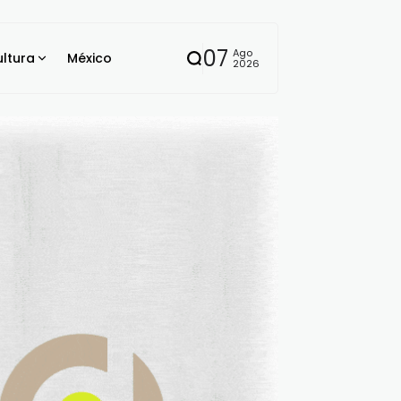
07
Ago
ltura
México
2026