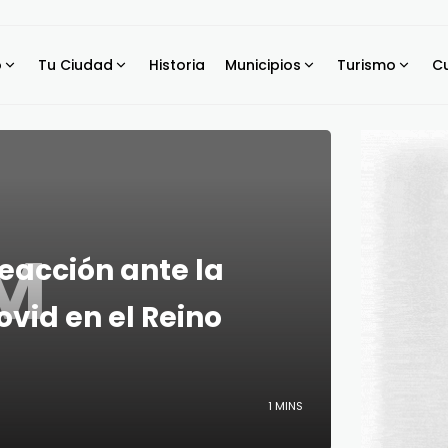
o
Tu Ciudad
Historia
Municipios
Turismo
Cu
M
reacción ante la
vid en el Reino
1 MINS