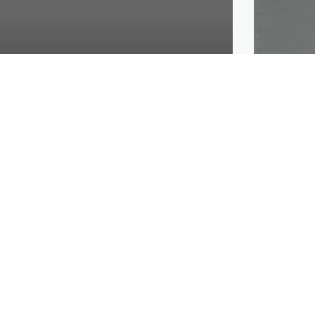
M
 en el tercer país
mundo en año de
1 MINS
 el tercer país más visitado del mundo
ganización Mundial del Turismo (OMT), un
ismo mexicana consideró este martes
de COVID-19.