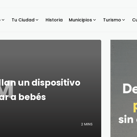
o
Tu Ciudad
Historia
Municipios
Turismo
Cu
M
lan un dispositivo
ar a bebés
2 MINS