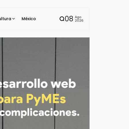
08
Ago
ltura
México
2026