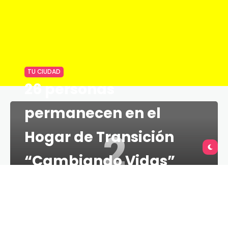
TU CIUDAD
26 personas
permanecen en el
2
Hogar de Transición
“Cambiando Vidas”
TU QUERÉTARO
2 MINS
26 DE MARZO DE 2021
• Se instaló el Comité para la Atención Integral a