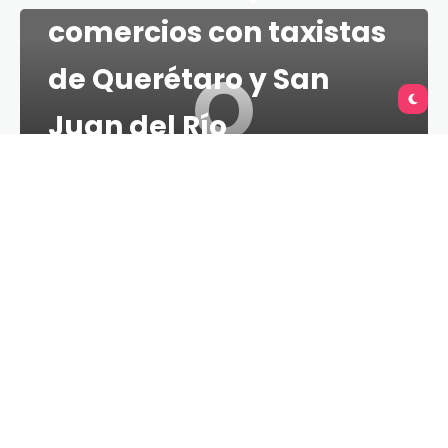
comercios con taxistas
Q
de Querétaro y San
Juan del Río
TU QUERÉTARO
2 MINS
24 DE MARZO DE 2021
Con la finalidad de impulsar la reactivación de la
economía local, mermada por la contingencia
sanitaria y la reducción en la movilidad, el Instituto
Queretano del Transporte (IQT) presentó la
aplicación QROTaxi Sitio, herramienta digital que
permite vincular a los comerciantes, restauranteros
y taxistas para la entrega de productos y alimentos
en la Zona Metropolitana de Querétaro (ZMQ) y San
Juan del Río.