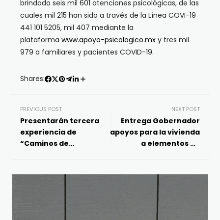
brindado seis mil 601 atenciones psicológicas, de las
cuales mil 215 han sido a través de la Línea COVI-19
441 101 5205, mil 407 mediante la
plataforma
www.apoyo-psicologico.mx
y tres mil
979 a familiares y pacientes COVID-19.
Shares:
PREVIOUS POST
NEXT POST
Presentarán tercera
Entrega Gobernador
experiencia de
apoyos para la vivienda
“Caminos de
a elementos de
Querétaro, Gastrofest”
corporaciones de
en Viñedos Azteca
seguridad del estado