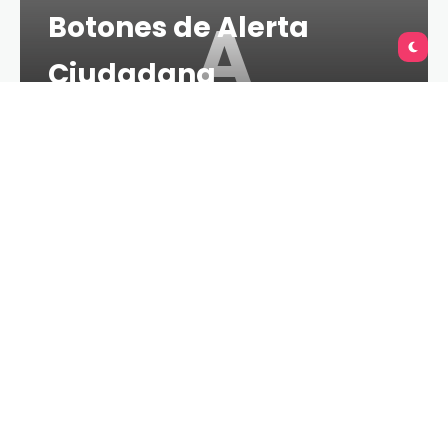
A
Botones de Alerta
Ciudadana
TU QUERÉTARO
LESS 1 MIN
28 DE ABRIL DE 2021
• Se invita a la ciudadanía a hacer buen uso de esta
tecnología que abona en la seguridad.
En el trabajo permanente de procurar la
tranquilidad y seguridad de las familias queretanas,
se realizó una visita de supervisión a los trabajos de
instalación y funcionamiento de los botones de
alerta ciudadana que ya están a disposición de las
y los ciudadanos que requieran atención de los
servicios de emergencia.