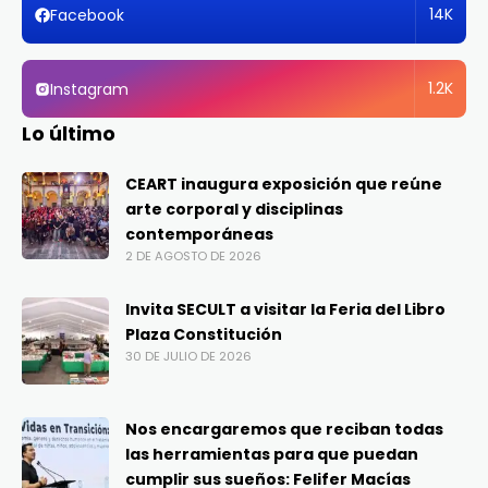
14K
Facebook
1.2K
Instagram
Lo último
CEART inaugura exposición que reúne
arte corporal y disciplinas
contemporáneas
2 DE AGOSTO DE 2026
Invita SECULT a visitar la Feria del Libro
Plaza Constitución
30 DE JULIO DE 2026
Nos encargaremos que reciban todas
las herramientas para que puedan
cumplir sus sueños: Felifer Macías