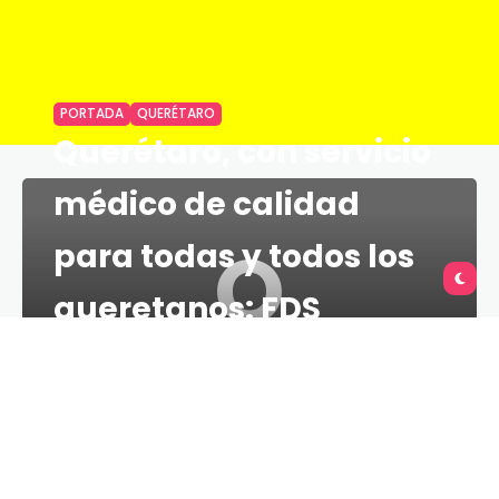
PORTADA
QUERÉTARO
Querétaro, con servicio
médico de calidad
Q
para todas y todos los
queretanos: FDS
TU QUERÉTARO
4 MINS
13 DE MARZO DE 2021
El gobernador Francisco Domínguez Servién, en
compañía del director general del Instituto
Mexicano del Seguro Social (IMSS), Zoé Robledo