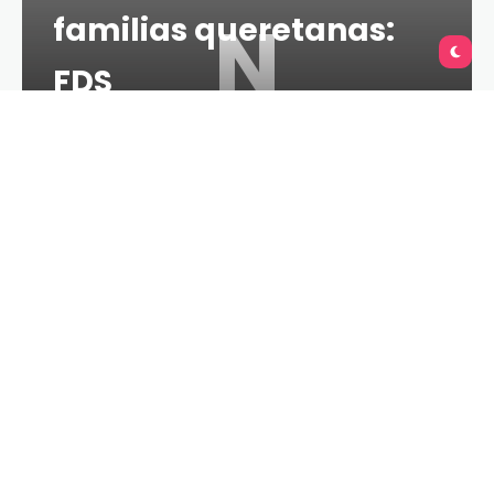
N
familias queretanas:
FDS
TU QUERÉTARO
2 MINS
15 DE JUNIO DE 2021
La coordinación es un sólido pilar para sostener
nuestros amplios espacios de seguridad, afirmó el
gobernador del estado, Francisco Domínguez
Servién, al destacar que hoy las y los ciudadanos
tienen certeza de que el mandato de aplicar la ley
se cumple sin distingos.
Al presidir la 675/a Sesión de la Coordinación Estatal
para la Construcción de la Paz, el mandatario
estatal sostuvo que para ello se cuenta con