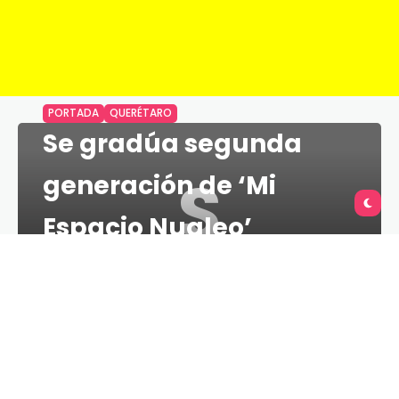
PORTADA
QUERÉTARO
Se gradúa segunda
S
generación de ‘Mi
Espacio Nuqleo’
TU QUERÉTARO
1 MINS
11 DE JUNIO DE 2021
El secretario de la Juventud (SEJUVE), Francisco
Mota Velasco, presidió la ceremonia de graduación
de las seis empresas que participaron en la