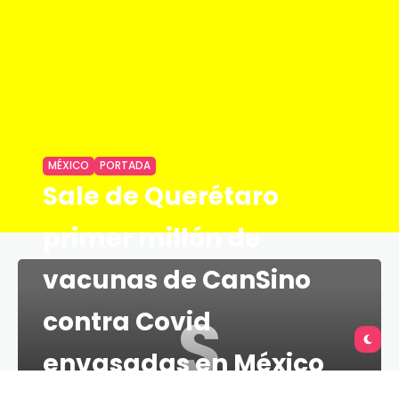
MÉXICO
PORTADA
Sale de Querétaro
primer millón de
vacunas de CanSino
S
contra Covid
envasadas en México
TU QUERÉTARO