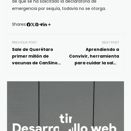
de que se ha solicitado la declaratoria de
emergencia por sequía, todavía no se otorga.
Shares:
PREVIOUS POST
NEXT POST
Sale de Querétaro
Aprendiendo a
primer millón de
Convivir, herramienta
vacunas de CanSino
para cuidar la salud
contra Covid
emocional de niñas y
envasadas en México
niños