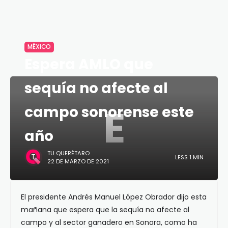
MÉXICO
Espera AMLO que
sequía no afecte al
E
campo sonorense este
año
TU QUERÉTARO
LESS 1 MIN
22 DE MARZO DE 2021
El presidente Andrés Manuel López Obrador dijo esta
mañana que espera que la sequía no afecte al
campo y al sector ganadero en Sonora, como ha