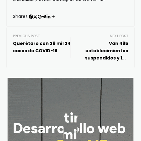
Shares:
PREVIOUS POST
NEXT POST
Querétaro con 29 mil 24
Van 485
casos de COVID-19
establecimientos
suspendidos y 109
dispersiones de
eventos a través de
Unidad Especial Anti-
Covid-19