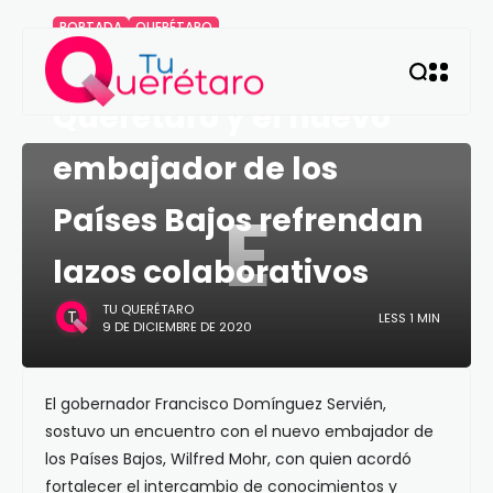
PORTADA
QUERÉTARO
El Gobernador de
Querétaro y el nuevo
embajador de los
E
Países Bajos refrendan
lazos colaborativos
TU QUERÉTARO
LESS 1 MIN
9 DE DICIEMBRE DE 2020
El gobernador Francisco Domínguez Servién,
sostuvo un encuentro con el nuevo embajador de
los Países Bajos, Wilfred Mohr, con quien acordó
fortalecer el intercambio de conocimientos y