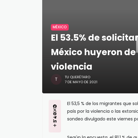
MÉXICO
El 53.5% de solicita
México huyeron de 
violencia
TU QUERÉTARO
7 DE MAYO DE 2021
El 53,5 % de los migrantes que s
país por la violencia o las extor
sondeo divulgado este viernes por
Según la encuesta, el 81,1 % de q