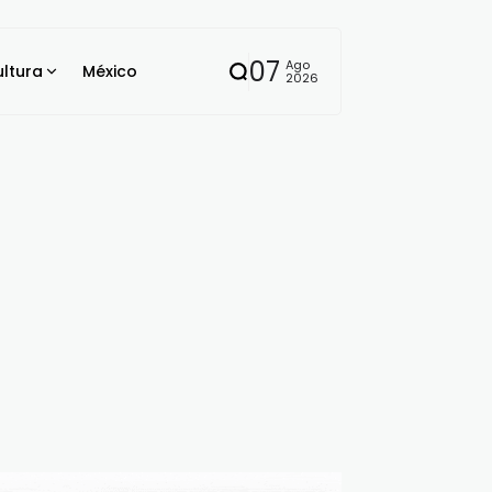
07
Ago
ltura
México
2026