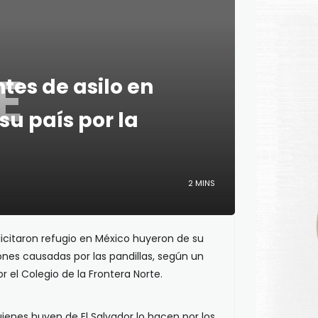
E
ntes de asilo en
su país por la
2 MINS
olicitaron refugio en México huyeron de su
siones causadas por las pandillas, según un
 el Colegio de la Frontera Norte.
uienes huyen de El Salvador lo hacen por los