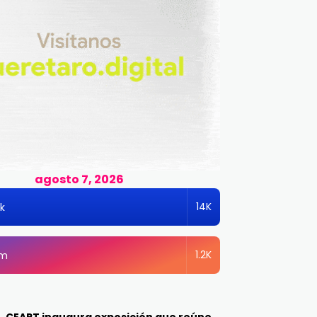
agosto 7, 2026
14K
k
1.2K
am