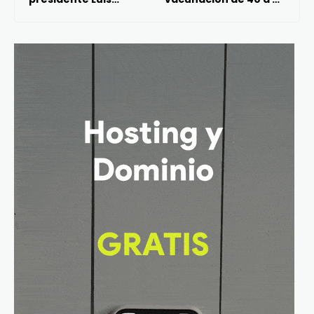
Echeverría y recibe
años: Salud México
segunda dosis contra
Covid-19