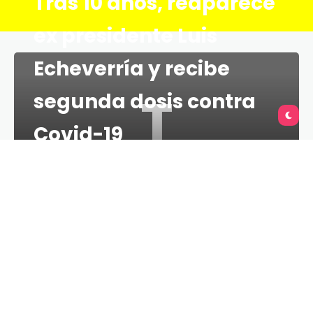
Tras 10 años, reaparece
ex presidente Luis
Echeverría y recibe
T
segunda dosis contra
Covid-19
TU QUERÉTARO
LESS 1 MIN
16 DE ABRIL DE 2021
El ex presidente Luis Echeverría, reapareció tras 10
años evitando la vida pública para recibir su
segunda dosis de la vacuna contra la Covid-19,
reveló Joaquín López Dóriga.
De acuerdo al ex empleado de Televisa, Echeverría