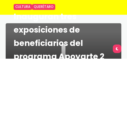
CULTURA
QUERÉTARO
Inauguran tres
exposiciones de
I
beneficiarios del
programa Apoyarte 2
TU QUERÉTARO
1 MINS
5 DE DICIEMBRE DE 2020
La titular de la Secretaría de Cultura en el estado,
Paulina Aguado Romero, inauguró tres exposiciones
de artistas de diversas procedencias, beneficiarios
del programa “Apoyarte2” en el Museo de la
Ciudad.