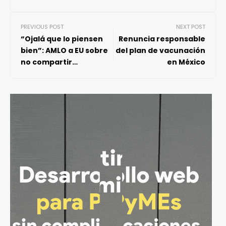
PREVIOUS POST
NEXT POST
“Ojalá que lo piensen
Renuncia responsable
bien”: AMLO a EU sobre
del plan de vacunación
no compartir
en México
información; “yo
podría decir lo mismo:
estamos
decepcionados del
trabajo de la DEA”