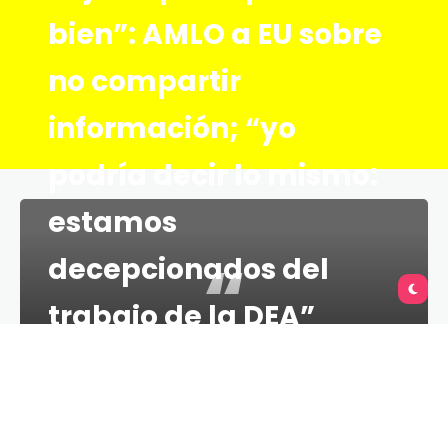
bien”: AMLO a EU sobre
no compartir
información; “yo
podría decir lo mismo:
estamos
“
decepcionados del
trabajo de la DEA”
TU QUERÉTARO
1 MINS
18 DE ENERO DE 2021
Que Estados Unidos piense bien el no compartir