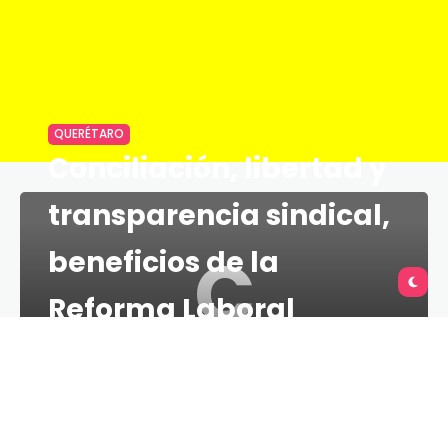
QUERÉTARO
Conciliación, libertad y
transparencia sindical,
C
beneficios de la
Reforma Laboral
TU QUERÉTARO
1 MINS
10 DE MARZO DE 2021
El secretario del Trabajo, Mario Ramírez Retolaza,