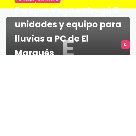
Enrique Vega entregó 5
unidades y equipo para
E
lluvias a PC de El
Marqués
TU QUERÉTARO
1 MINS
9 DE OCTUBRE DE 2020
El presidente municipal de El Marqués, Enrique Vega
Carriles, realizó la entrega simbólica de 5 unidades y
equipo para lluvias a la Coordinación Municipal de
Protección Civil, las cuales están en
funcionamiento desde hace dos meses con la
finalidad de mejorar el tiempo de respuesta ante
posibles contingencias por las condiciones