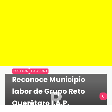
PORTADA
TU CIUDAD
Reconoce Municipio
R
labor de Grupo Reto
Querétaro I.A.P.
TU QUERÉTARO