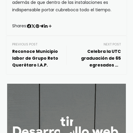
además de que dentro de las instalaciones es
indispensable portar cubreboca todo el tiempo.
Shares:
PREVIOUS POST
NEXT POST
Reconoce Municipio
Celebra la UTC
labor de Grupo Reto
graduación de 65
Querétaro I.A.P.
egresados de
Ingeniería en
Biotecnología y
Arquitectura de
Software