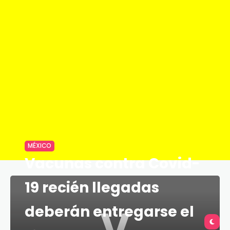
MÉXICO
Vacunas contra Covid-
19 recién llegadas
V
deberán entregarse el